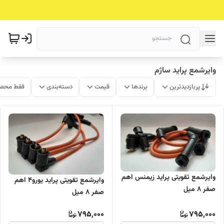
وایرشمع پراید ساژم
پربازدیدترین
برندها
قیمت
دسته‌بندی
فقط محصو
وایرشمع تقویتی پراید زیمنس اهم
وایرشمع تقویتی پراید یورو4 اهم
صفر 8 میل
صفر 8 میل
795,000
795,000