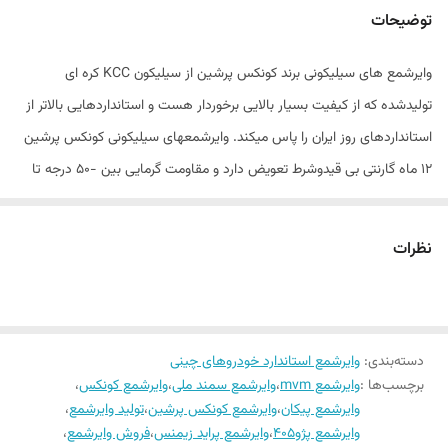
توضیحات
وایرشمع های سیلیکونی برند کونکس پرشین از سیلیکون KCC کره ای
تولیدشده که از کیفیت بسیار بالایی برخوردار هست و استانداردهایی بالاتر از
استانداردهای روز ایران را پاس میکند. وایرشمعهای سیلیکونی کونکس پرشین
12 ماه گارنتی بی قیدوشرط تعویض دارد و مقاومت گرمایی بین -50 درجه تا
+250 درجه سانتیگراد دارد. مغزی این وایرشمع از نوع فریتی و بوبین شده
هست که باعث عدم نویز در سیستم کامپیوتری و صوتی خودرو میگردد. جنس
نظرات
لایه بافت برد کابلهای کونکس پرشین از نوع فایبرگلاس و نسوز میباشد.
دسته‌بندی
:
وایرشمع استاندارد خودروهای چینی
برچسب‌ها :
وایرشمع mvm
،
وایرشمع سمند ملی
،
وایرشمع کونکس
،
وایرشمع پیکان
،
وایرشمع کونکس پرشین
،
تولید وایرشمع
،
وایرشمع پژو405
،
وایرشمع پراید زیمنس
،
فروش وایرشمع
،