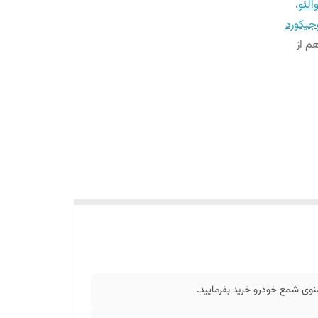
الئو
،
جیکورد
م از
وی شمع خودرو خرید بفرمایید.