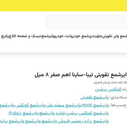
مع وایر تقویتی
جلوبندی
شمع خودرو
لنت خودرو
وایرشمع
دیسک و صفحه کلاچ
پکیج 
یرشمع تقویتی تیبا-ساینا اهم صفر 8 میل
spark plug wire set ti
ند:
کونکس پرشین
ته‌بندی
:
وایرشمع تقویتی
چسب‌ها :
وایرشمع mvm
،
وایرشمع سمند ملی
،
وایرشمع کونکس
،
وایرشمع
وایرشمع کونکس پرشین
،
تولید وایرشمع
،
وایرشمع پژو405
،
وایرشمع پراید زیمنس
،
فروش وایرشمع
،
وایرشمع
،
وایرشمع پراید