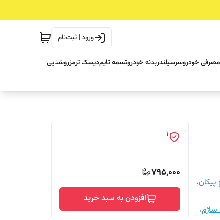
ورود | ثبت‌نام
مصرفی خودرو
سرسیلندر
بدنه خودرو
تسمه تایم
دیسک ترمز
روشنایی
1
795,000
 پیکان
،
افزودن به سبد خرید
 ساژم
،