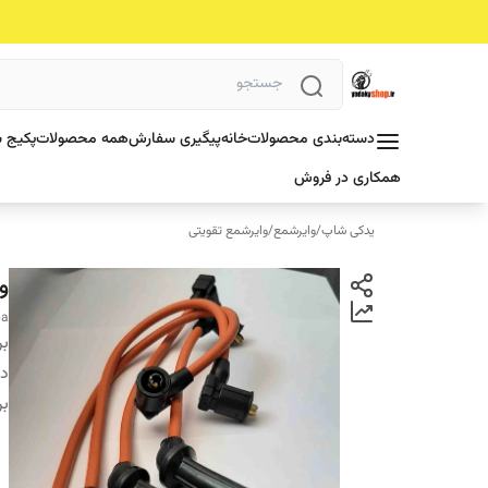
دسته‌بندی محصولات
خانه
پیگیری سفارش
همه محصولات
پکیج ش
همکاری در فروش
یدکی شاپ
/
وایرشمع
/
وایرشمع تقویتی
وا
ba
بر
دس
بر