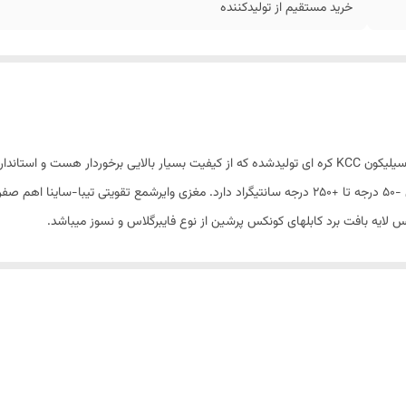
خرید مستقیم از تولیدکننده
وایرشمع تقویتی تیبا-ساینا اهم صفر برند کونکس پرشین از سیلیکون KCC کره ای تولیدشده که از کیفیت بسیار بالا
وایرشمعهای سیلیکونی کونکس پرشین مقاومت گرمایی بین -50 درجه تا +250 درجه سانتیگراد دارد. مغزی
لایه بافت برد کابلهای کونکس پرشین از نوع فایبرگلاس و نسوز میباشد.