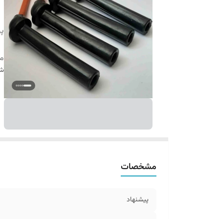
پی
مز
شن
مشخصات
پیشنهاد