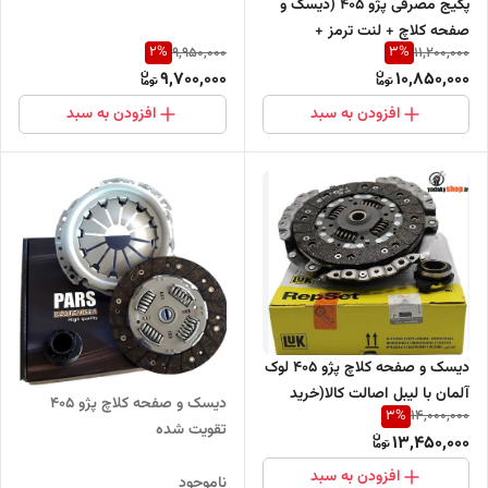
پکیج مصرفی پژو 405 (دیسک و
هرینگتون (خرید مستقیم از
صفحه کلاچ + لنت ترمز +
واردکننده)
2
%
3
%
9,950,000
11,200,000
وایرشمع تقویتی + شمع )
9,700,000
10,850,000
افزودن به سبد
افزودن به سبد
دیسک و صفحه کلاچ پژو 405 لوک
آلمان با لیبل اصالت کالا(خرید
دیسک و صفحه کلاچ پژو 405
3
%
14,000,000
مستقیم از واردکننده)
تقویت شده
13,450,000
افزودن به سبد
ناموجود