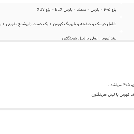
پژو 405 - پارس - سمند - پارس ELX - پژو XU7
شامل دیسک و صفحه و بلبرینگ کورمن + یک دست وایرشمع تقویتی + یک دست شمع ان
برند کورمن اصلی با لیبل هرینگتون
انجیکا 6962 ژاپن
وایرشمع تقویتی اهم صفر برنجی با مغزی سی ویک رشته مسی
محتویات این پکیج بصورت دوره ای با توجه به تغییر کیفیت قطعات بازار
 کورمن با لیبل هرینگتون
لنت ترمز کونکس پرشین
 رشته مس قلع اندود شده با ترمینالهای برنجی
پکیج مصرفی پژو 405
اری ، شرکت با ابتکار به عمل جدید اقدام به ایجاد
کرده که