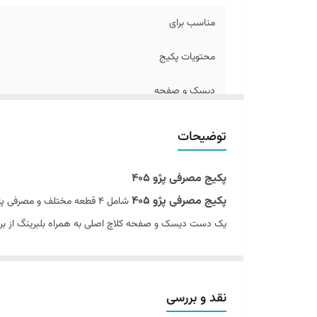
مناسب برای
محتویات پکیج
دیسک و صفحه
شمع
توضیحات
وایرشمع
پکیج مصرفی پژو 405
توضیحات
پکیج مصرفی پژو 405
شامل 4 قطعه مختلف و مصرفی پژو 405 میباشد .
یک دست دیسک و صفحه کلاچ اصلی به همراه بلبرینگ از برند
لنت ترمز
و یک دست کامل وایرشمع تقویتی اهم صفر با مغزی سی و یک
و یک دست لنت ترمز با کیفیت به همراه
یک دست شمع انجیکا 6962 ژاپن میباشد.
نقد و بررسی
با توجه به افزایش سرسام آور هزینه لوازم یدکی خودروهای سو