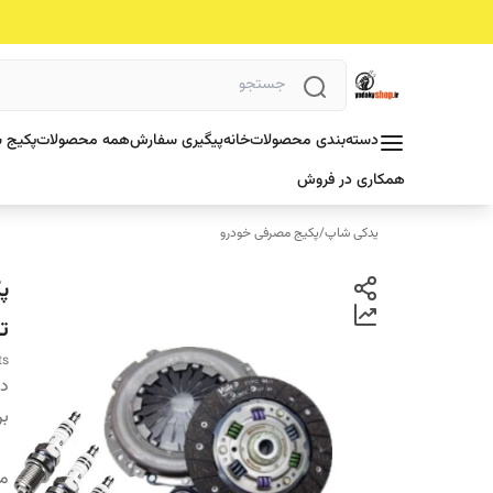
دسته‌بندی محصولات
خانه
پیگیری سفارش
همه محصولات
پکیج ش
همکاری در فروش
یدکی شاپ
/
پکیج مصرفی خودرو
ت
ts
دس
بر
من