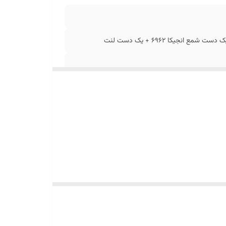
جیکا 6962 + یک دست لنت
 در جهت حفظ بهبود کیفیت پکیج امکان تغییر دارد.
 محتویات این پکیج برای هر خودرویی مورد نیاز بوده.