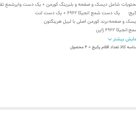
حتویات
شامل دیسک و صفحه و بلبرینگ کورمن + یک دست وایرشمع تقو
یج
:
یک دست شمع انجیکا 6962 + یک دست لنت
یسک و صفحه
:
برند کورمن اصلی با لیبل هرینگتون
مع
:
انجیکا 6962 ژاپن
یرشمع
:
وایرشمع تقویتی اهم صفر برنجی با مغزی سی ویک رشته مسی
ایش بیشتر
وضیحات
:
محتویات این پکیج بصورت دوره ای با توجه به تغییر کیفیت قطعات
اسه کالا
تعداد اقلام پکیج = 4 محصول
جهت حفظ بهبود کیفیت پکیج امکان تغییر دارد.
ت ترمز
:
لنت ترمز کونکس پرشین