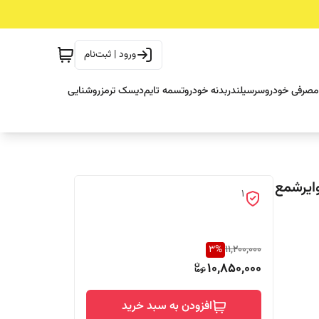
ورود | ثبت‌نام
مصرفی خودرو
سرسیلندر
بدنه خودرو
تسمه تایم
دیسک ترمز
روشنایی
 + وایرشمع
1
3
%
11,200,000
10,850,000
افزودن به سبد خرید