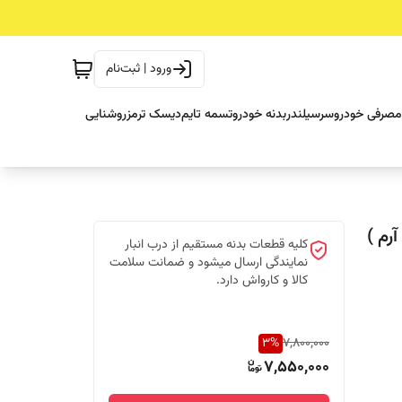
ورود | ثبت‌نام
مصرفی خودرو
سرسیلندر
بدنه خودرو
تسمه تایم
دیسک ترمز
روشنایی
رم )
کلیه قطعات بدنه مستقیم از درب انبار
نمایندگی ارسال میشود و ضمانت سلامت
کالا و کارواش دارد.
3
%
7,800,000
7,550,000