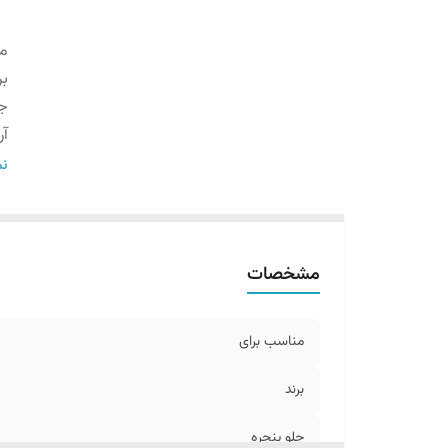
من
بر
جل
آر
ر
نم
ار
مشخصات
مناسب برای
برند
جلو پنجره