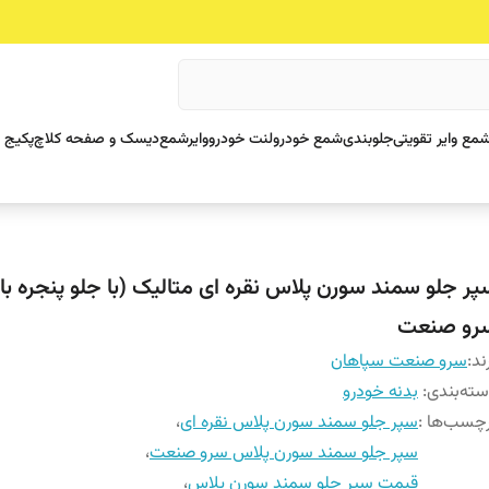
مع وایر تقویتی
جلوبندی
شمع خودرو
لنت خودرو
وایرشمع
دیسک و صفحه کلاچ
پکیج 
پر جلو سمند سورن پلاس نقره ای متالیک (با جلو پنجره با آ
رو صنعت
ند:
سرو صنعت سپاهان
ته‌بندی
:
بدنه خودرو
چسب‌ها :
سپر جلو سمند سورن پلاس نقره ای
،
سپر جلو سمند سورن پلاس سرو صنعت
،
قیمت سپر جلو سمند سورن پلاس
،