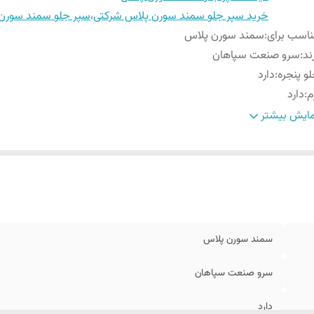
خرید سپر جلو سمند سورن پلاس شرکتی
،
سپر جلو سمند سورن 
اسب برای
:
سمند سورن پلاس
ند
:
سرو صنعت سپاهان
و پنجره
:
دارد
م
:
دارد
وش
توجه کنید قطعات بدنه به علت حجم زیاد امکان ارسال با پست ندارد
ایش بیشتر
سال
:
همین خاطر با تیپاکس با باربری ارسال میشود.
سمند سورن پلاس
سرو صنعت سپاهان
دارد