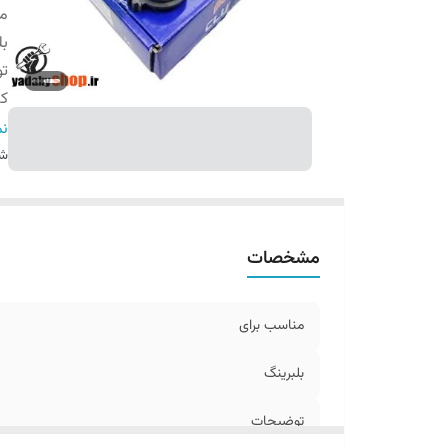
من
بل
ت
کش
گا
نم
شن
مشخصات
مناسب برای
بلبرینگ
توضیحات