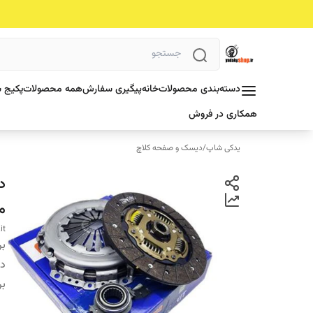
دسته‌بندی محصولات
خانه
پیگیری سفارش
همه محصولات
پکیج ش
همکاری در فروش
یدکی شاپ
/
دیسک و صفحه کلاچ
م
it
بر
دس
بر