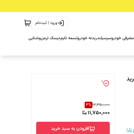
ورود | ثبت‌نام
مصرفی خودرو
سرسیلندر
بدنه خودرو
تسمه تایم
دیسک ترمز
روشنایی
لا(خرید
1
4
%
12,350,000
11,750,000
افزودن به سبد خرید
ارا