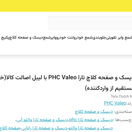
مع وایر تقویتی
جلوبندی
شمع خودرو
لنت خودرو
وایرشمع
دیسک و صفحه کلاچ
پکیج 
دیسک و صفحه کلاچ تارا PHC Valeo با لیبل اصالت کا
ستقیم از واردکننده)
Tara Clutch K
ند:
PHC Valeo
ته‌بندی
:
دیسک و صفحه کلاچ
چسب‌ها :
دیسک و صفحه تارا phc
،
دیسک و صفحه تارا والئو آبی
،
دیسک و صفحه تارا والئو
،
دیسک و صفحه تارا رانایی
،
صفحه کلاچ ت