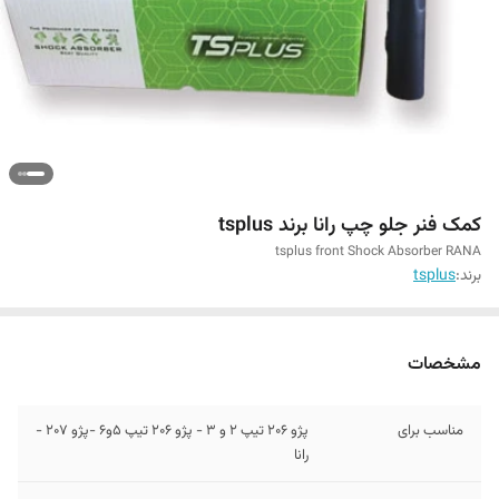
کمک فنر جلو چپ رانا برند tsplus
tsplus front Shock Absorber RANA
برند:
tsplus
مشخصات
مناسب برای
پژو 206 تیپ 2 و 3 - پژو 206 تیپ 5و6 -پژو 207 -
رانا