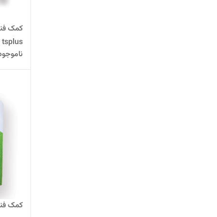
tsplus
ناموجود
کمک فنر ج