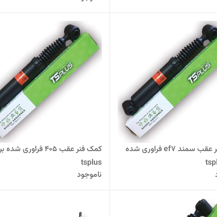
کمک فنر عقب سمند ef7 فراوری شده
کمک فنر عقب 405 فراوری شده 
tsplus
ناموجود