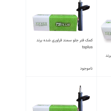
کمک فنر جلو سمند فراوری شده برند
tsplus
جلو چپ پژو 206 تیپ 2 برند
ناموجود