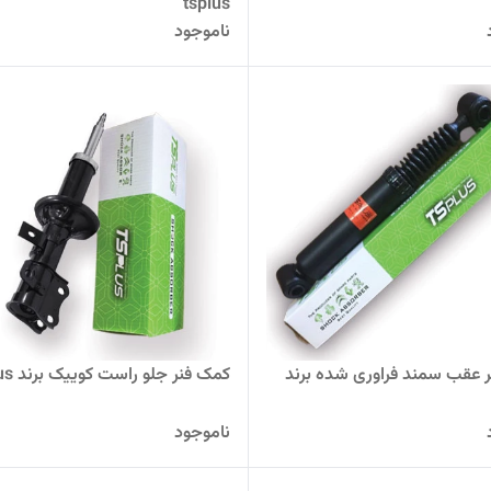
tsplus
ناموجود
 عقب سمند فراوری شده برند
کمک فنر جلو راست کوییک برند tsplus
ناموجود