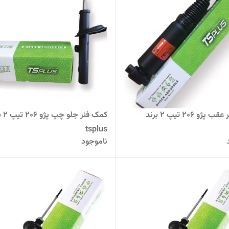
کمک فنر عقب پژو 206 تیپ 2 برند
کمک فنر 
tsplus
ناموجود