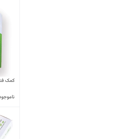
کمک فنر ج
ناموجود