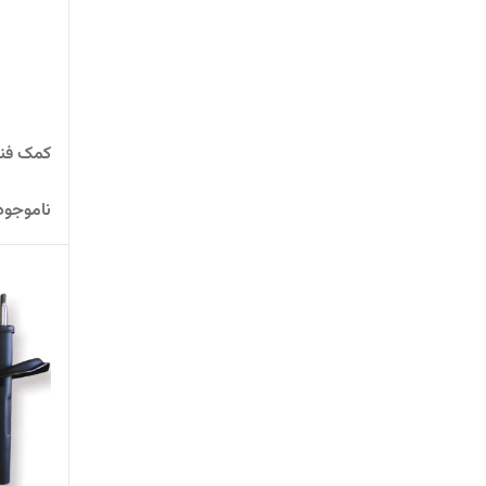
کمک فنر ع
ناموجود