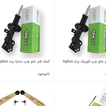
لو چپ کوییک برند tsplus
کمک فنر جلو چپ ساینا برند tsplus
ناموجود