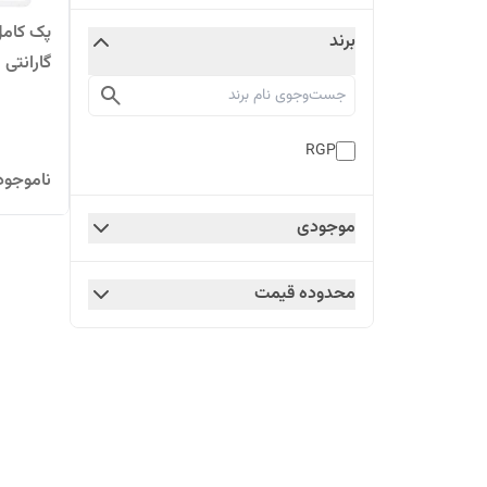
پک کامل
برند
گارانتی 12 ماهه
RGP
ناموجود
موجودی
محدوده قیمت