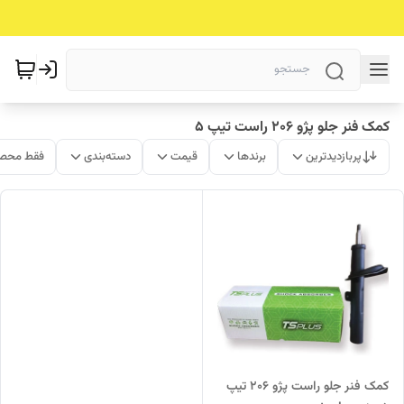
کمک فنر جلو پژو 206 راست تیپ 5
پربازدیدترین
برندها
قیمت
دسته‌بندی
فقط محصو
کمک فنر جلو راست پژو 206 تیپ