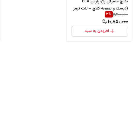
پکیج مصرفی پژو پارس ELX
(دیسک و صفحه کلاچ + لنت ترمز
3
%
11,200,000
+ وایرشمع تقویتی + شمع )
10,850,000
افزودن به سبد