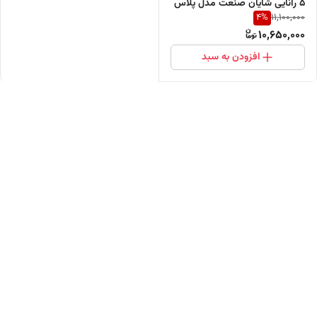
5 رانایی شایان صنعت مدل پلاس
4
%
11,100,000
پری دمپر (خرید مستقیم از پخش
10,650,000
کننده)
افزودن به سبد