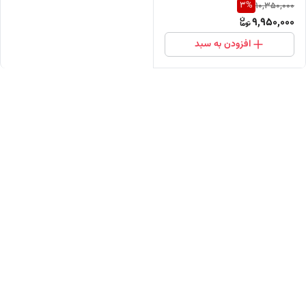
3
%
10,350,000
(خرید مستقیم از پخش کننده)
9,950,000
افزودن به سبد