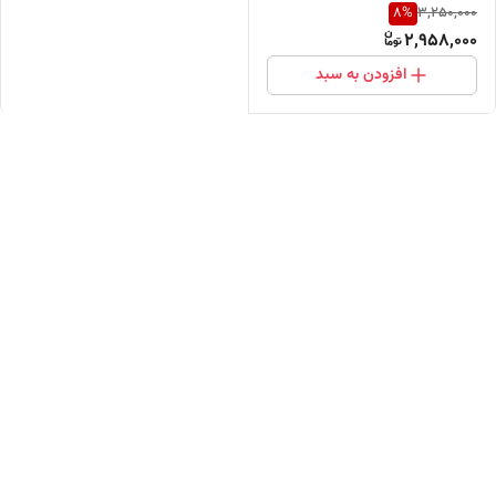
8
%
3,250,000
2,958,000
افزودن به سبد