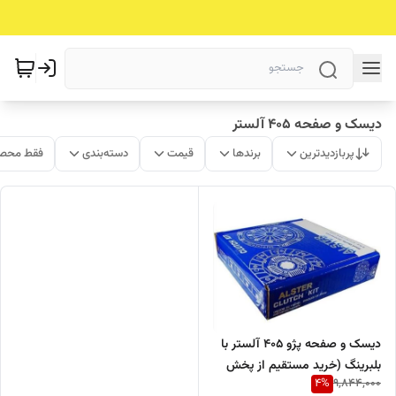
دیسک و صفحه 405 آلستر
پربازدیدترین
برندها
قیمت
دسته‌بندی
فقط محصو
دیسک و صفحه پژو 405 آلستر با
بلبرینگ (خرید مستقیم از پخش
4
%
9,844,000
کننده)