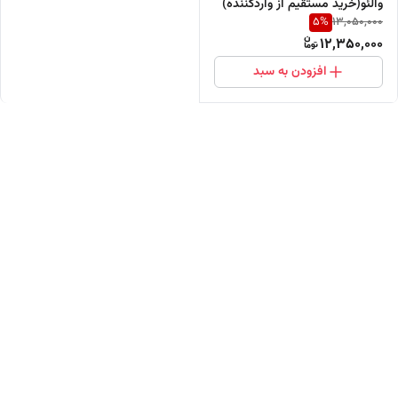
والئو(خرید مستقیم از واردکننده)
5
%
13,050,000
12,350,000
افزودن به سبد