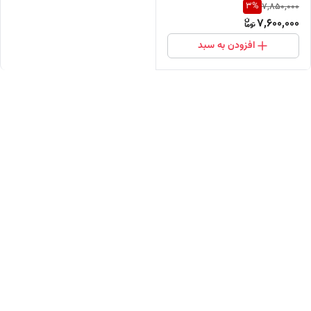
3
%
7,850,000
کالا(خرید مستقیم از واردکننده)
7,600,000
افزودن به سبد