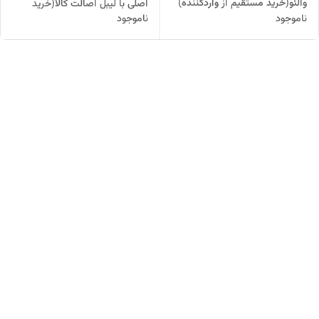
والئو(خرید مستقیم از واردکننده)
اصلی با لیبل اصالت کالا(خرید
ناموجود
ناموجود
مستقیم از واردکننده)