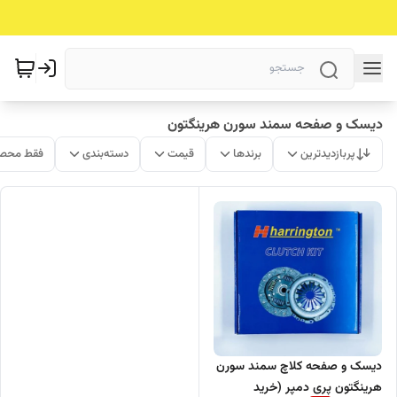
دیسک و صفحه سمند سورن هرینگتون
پربازدیدترین
برندها
قیمت
دسته‌بندی
فقط محصو
دیسک و صفحه کلاچ سمند سورن
هرینگتون پری دمپر (خرید