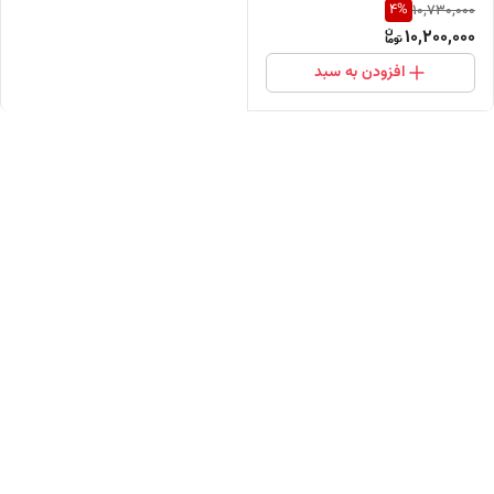
4
%
10,730,000
مستقیم از واردکننده)
10,200,000
افزودن به سبد