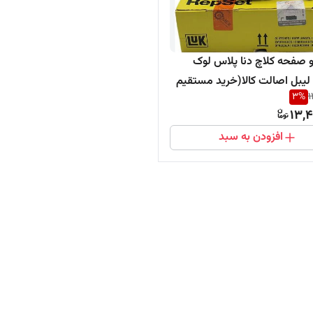
صفحه کلاچ دنا پلاس لوک
ا لیبل اصالت کالا(خرید مستقیم
3
%
1
ننده)
13,4
افزودن به سبد