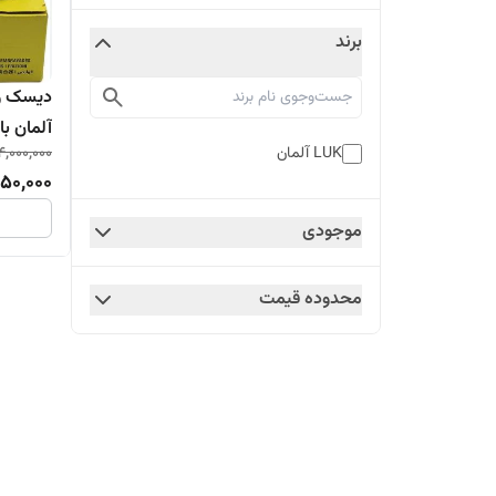
برند
دیسک و 
آلمان ب
4,000,000
LUK آلمان
از واردک
50,000
موجودی
محدوده قیمت