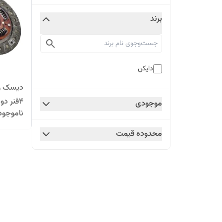
برند
دایکن
دیسک و 
4فنر د
موجودی
ناموجود
واردکنند
محدوده قیمت