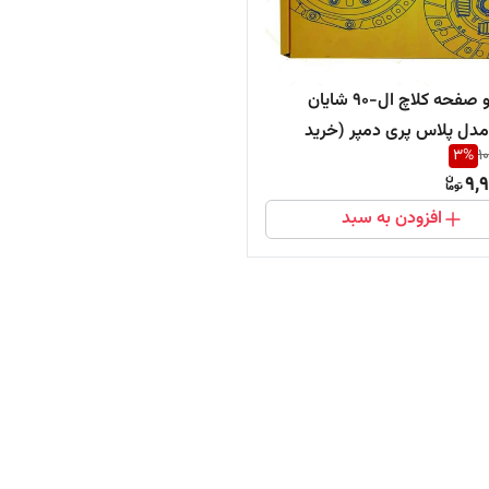
دیسک و صفحه کلاچ ال-90 شایان
ل پلاس پری دمپر (خرید
3
%
1
از پخش کننده)
9,
افزودن به سبد