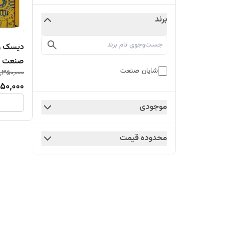
برند
صنعت مد
شایان صنعت
0,350,000
مستقیم 
950,000
موجودی
محدوده قیمت