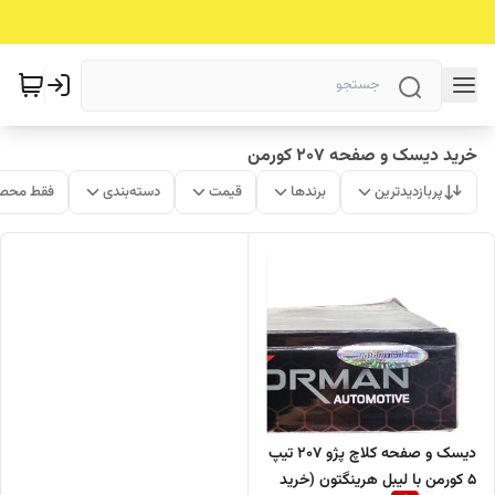
خرید دیسک و صفحه 207 کورمن
پربازدیدترین
برندها
قیمت
دسته‌بندی
فقط محصو
دیسک و صفحه کلاچ پژو 207 تیپ
5 کورمن با لیبل هرینگتون (خرید