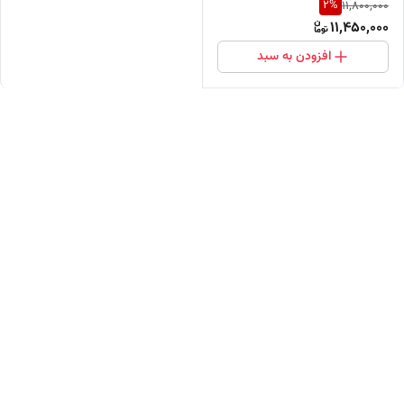
2
%
11,800,000
مستقیم از واردکننده)
11,450,000
افزودن به سبد