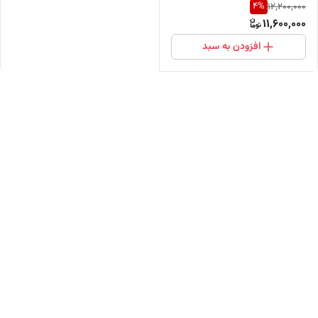
4
%
12,200,000
(خرید مستقیم از واردکننده)
11,600,000
افزودن به سبد