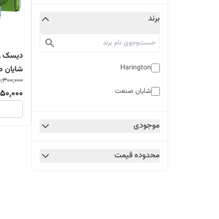
برند
Harington
شایان 
0,300,000
دمپر(خر
شایان صنعت
950,000
موجودی
محدوده قیمت