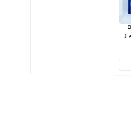
پژو پارس ELX
قیم از