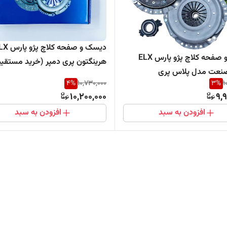
دیسک و صفحه کلاچ 
دیسک و صفحه کلاچ پژو پارس ELX
هرینگتون پری دمپر (خرید مست
صنعت مدل پلاس پری
واردکننده)
4
%
10,730,000
3
%
1
ید مستقیم از پخش کننده )
10,200,000
9,
افزودن به سبد
افزودن به سبد