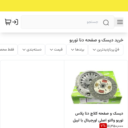
خرید دیسک و صفحه دنا توربو
پربازدیدترین
برندها
قیمت
دسته‌بندی
فقط محصو
دیسک و صفحه کلاچ دنا پلاس
توربو والئو اصلی اورجینال با لیبل
7
%
16,350,000
اصالت کالا(خرید مستقیم از