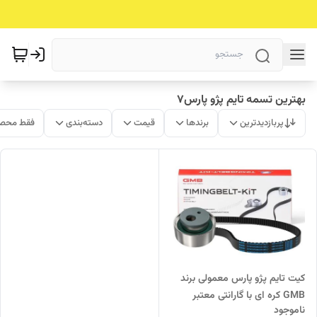
بهترین تسمه تایم پژو پارس7
پربازدیدترین
برندها
قیمت
دسته‌بندی
فقط محصو
کیت تایم پژو پارس معمولی برند
GMB کره ای با گارانتی معتبر
ناموجود