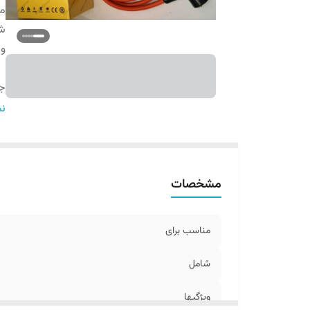
من
ش
وی
جن
کا
نم
مشخصات
مناسب برای
شامل
ویژگیها