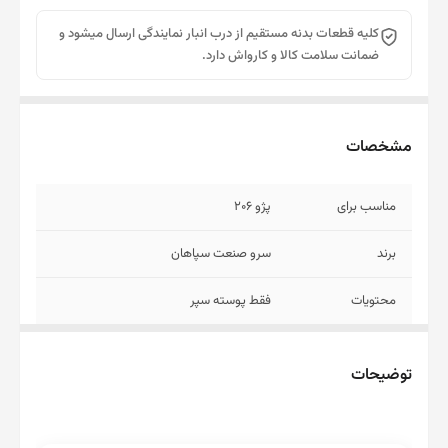
کلیه قطعات بدنه مستقیم از درب انبار نمایندگی ارسال میشود و
ضمانت سلامت کالا و کارواش دارد.
مشخصات
مناسب برای
پژو 206
برند
سرو صنعت سپاهان
محتویات
فقط پوسته سپر
روش ارسال
توجه کنید قطعات بدنه به علت حجم زیاد
امکان ارسال با پست ندارد به همین خاطر با
توضیحات
تیپاکس یا باربری ارسال میشود.