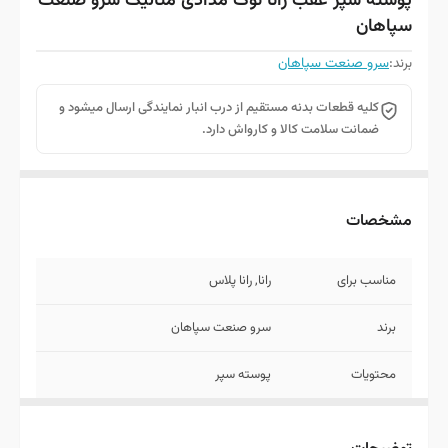
پوسته سپر عقب رانا نوک مدادی متالیک سرو صنعت
سپاهان
برند:
سرو صنعت سپاهان
کلیه قطعات بدنه مستقیم از درب انبار نمایندگی ارسال میشود و
ضمانت سلامت کالا و کارواش دارد.
مشخصات
مناسب برای
رانا, رانا پلاس
برند
سرو صنعت سپاهان
محتویات
پوسته سپر
روش ارسال
توجه کنید قطعات بدنه به علت حجم زیاد
امکان ارسال با پست ندارد به همین خاطر با