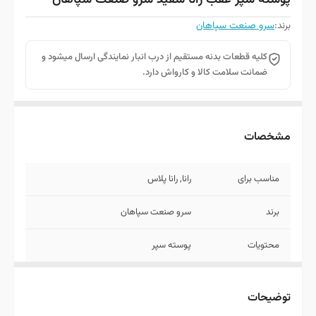
پوسته سپر عقب رانا سفید سرو صنعت سپاهان
برند:
سرو صنعت سپاهان
کلیه قطعات بدنه مستقیم از درب انبار نمایندگی ارسال میشود و
ضمانت سلامت کالا و کارواش دارد.
مشخصات
مناسب برای
رانا, رانا پلاس
برند
سرو صنعت سپاهان
محتویات
پوسته سپر
روش ارسال
توجه کنید قطعات بدنه به علت حجم زیاد
امکان ارسال با پست ندارد به همین خاطر با
توضیحات
تیپاکس یا باربری ارسال میشود.