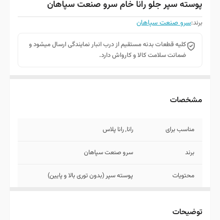
پوسته سپر جلو رانا خام سرو صنعت سپاهان
برند:
سرو صنعت سپاهان
کلیه قطعات بدنه مستقیم از درب انبار نمایندگی ارسال میشود و
ضمانت سلامت کالا و کارواش دارد.
مشخصات
مناسب برای
رانا, رانا پلاس
برند
سرو صنعت سپاهان
محتویات
پوسته سپر (بدون توری بالا و پایین)
روش ارسال
توجه کنید قطعات بدنه به علت حجم زیاد
امکان ارسال با پست ندارد به همین خاطر با
توضیحات