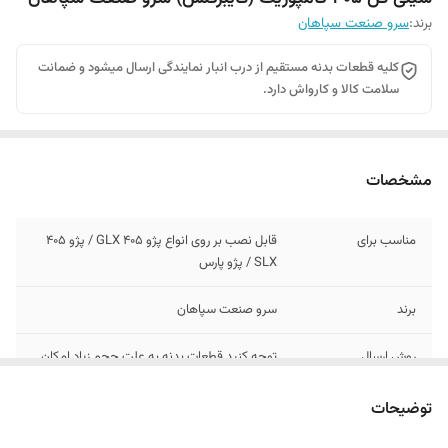
برند:
سرو صنعت سپاهان
کلیه قطعات بدنه مستقیم از درب انبار نمایندگی ارسال میشود و ضمانت
سلامت کالا و کارواش دارد.
مشخصات
مناسب برای
قابل نصب بر روی انواع پژو 405 GLX / پژو 405
SLX / پژو پارس
برند
سرو صنعت سپاهان
روش ارسال
توجه کنید قطعات بدنه به علت حجم زیاد امکان
ارسال با پست ندارد به همین خاطر با تیپاکس با
باربری ارسال میشود.
توضیحات