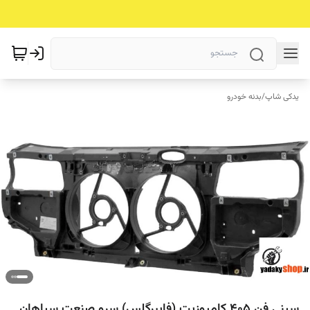
یدکی شاپ
/
بدنه خودرو
سینی فن 405 کامپوزیت (فایبرگلس) سرو صنعت سپاهان