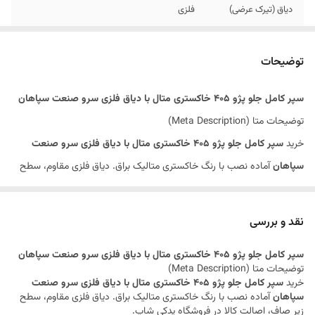
دیاق (تیرک عرضی)
فلزی
پفکی (ضربگیر سپر)
دارد
توضیحات
توضیحات
زیر صاف
سپر کامل جلو پژو 405 خاکستری متال با دیاق فلزی سرو صنعت سپاهان
روش ارسال
توجه کنید قطعات بدنه به علت حجم زیاد امکان
توضیحات متا (Meta Description)
ارسال با پست ندارد به همین خاطر با تیپاکس با
باربری ارسال میشود.
خرید
سپر کامل جلو پژو 405 خاکستری متال با دیاق فلزی سرو صنعت
سپاهان
آماده نصب با رنگ خاکستری متالیک براق. دیاق فلزی مقاوم، سطح
زیر صاف، اصالت کالا در فروشگاه یدکی شاپ.
معرفی محصول
نقد و بررسی
سپر کامل جلو پژو 405 خاکستری متال با دیاق فلزی سرو صنعت سپاهان
،
سپر کامل جلو پژو 405 خاکستری متال با دیاق فلزی سرو صنعت سپاهان
محصولی اورجینال و باکیفیت از برند معتبر
سرو صنعت سپاهان
است. این
توضیحات متا (Meta Description)
سپر در کارخانه با
رنگ خاکستری متال
(خاکستری متالیک با ذرات براق کننده)
خرید
سپر کامل جلو پژو 405 خاکستری متال با دیاق فلزی سرو صنعت
سپاهان
آماده نصب با رنگ خاکستری متالیک براق. دیاق فلزی مقاوم، سطح
رنگ‌آمیزی شده و سطحی
زیر صاف
(صاف، یکدست و بدون موج) دارد. به
زیر صاف، اصالت کالا در فروشگاه یدکی شاپ.