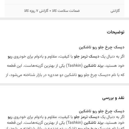
گارانتی
ضمانت سلامت کالا + گارانتی 7 روزه کالا
تعداد
2 عدد
توضیحات
دیسک چرخ جلو ریو تاشکین
اگر به دنبال یک
دیسک ترمز جلو
با کیفیت، مقاوم و بادوام برای خودروی
ریو
خود هستید،
برند تاشکین
(Tashkin) یکی از بهترین گزینه‌هاست. این قطعه
که با نام «دیسک چرخ جلو
ریو
تاشکین دو عددی» در بازار شناخته می‌شود، از
استقبال بالایی نزد مکانیک‌ها و رانندگان حرفه‌ای برخوردار است. در فروشگاه
اینترنتی
یدکی شاپ
با دامنه
yadakyshop.ir
، قیمت این محصول
روزانه
نقد و بررسی
به‌روز می‌شود
و شما می‌توانید بدون نیاز به تماس تلفنی، مستقیماً قیمت
دیسک چرخ جلو ریو تاشکین
نهایی را مشاهده و سفارش خود را ثبت کنید.
اگر به دنبال یک
دیسک ترمز جلو
با کیفیت، مقاوم و بادوام برای خودروی
ریو
چرا دیسک چرخ جلو ریو تاشکین؟
خود هستید،
برند تاشکین
(Tashkin) یکی از بهترین گزینه‌هاست. این قطعه
که با نام «دیسک چرخ جلو
ریو
تاشکین دو عددی» در بازار شناخته می‌شود، از