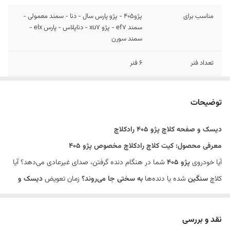
مناسب برای
پژو405 - پژو پارس سال - دنا - سمند معمولی -
سمند ef7 - پژو xu7 - دناپلاس - پارس elx -
سمند سورن
تعداد فنر
6 فنر
گارانتی
گارانتی 7 روزه + گارانتی اصالت کالا
توضیحات
توضیحات
کیت کامل شامل دیسک و صفحه و بلبرینگ
دیسک و صفحه کلاچ پژو 405 رادکلاچ
معرفی محصول: کیت کلاچ رادکلاچ مخصوص پژو 405
آیا خودروی
پژو 405
شما در هنگام دنده گرفتن، صدای غیرعادی می‌دهد؟ آیا
کلاچ
سنگین
شده یا دنده‌ها
به سختی جا می‌روند؟
زمان تعویض
دیسک و
صفحه کلاچ
فرا رسیده است.
یدکی شاپ
به عنوان یکی از معتبرترین فروشگاه‌های اینترنتی قطعات یدکی
نقد و بررسی
خودرو،
دیسک و صفحه کلاچ پژو 405 رادکلاچ (RadClutch)
را با بالاترین