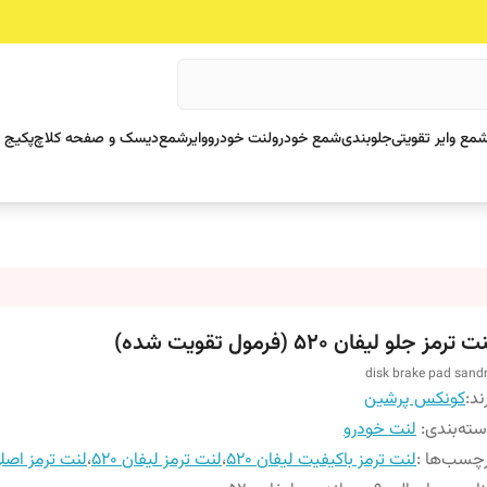
مع وایر تقویتی
جلوبندی
شمع خودرو
لنت خودرو
وایرشمع
دیسک و صفحه کلاچ
پکیج 
 ترمز جلو لیفان 520 (فرمول تقویت شده)
disk brake pad sand
ند:
کونکس پرشین
ته‌بندی
:
لنت خودرو
چسب‌ها :
لنت ترمز باکیفیت لیفان 520
،
لنت ترمز لیفان 520
،
لنت ترمز اصل