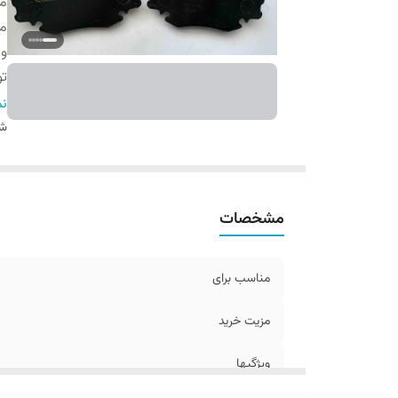
من
مز
وی
ت
بر
نم
شن
مشخصات
مناسب برای
مزیت خرید
ویژگیها