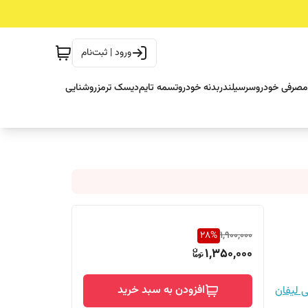
ورود | ثبت‌نام
مصرفی خودرو
سرسیلندر
بدنه خودرو
تسمه تایم
دیسک ترمز
روشنایی
28
%
1,900,000
1,350,000
افزودن به سبد خرید
ی لیفان