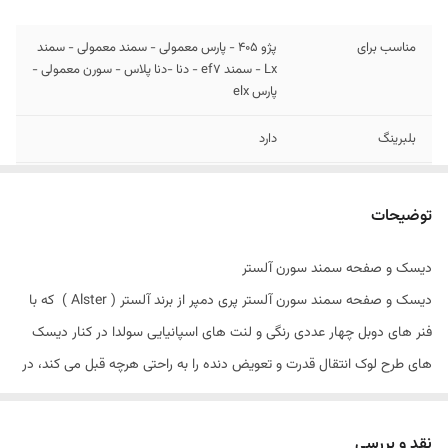
مناسب برای
پژو 405 - پارس معمولی - سمند معمولی - سمند
Lx - سمند ef7 - دنا -دنا پلاس - سورن معمولی -
پارس elx
بلبرینگ
دارد
توضیحات
4 فنر دوبل (8 فنر) پری دمپر بهینه شده با لنت
سولیدا اسپانیا
توضیحات
گارانتی
ضمانت سلامت کالا + گارانتی 7 روزه تعویض
دیسک و صفحه سمند سورن آلستر
دیسک و صفحه سمند سورن آلستر پری دمپر از برند آلستر ( Alster ) که با
فنر های دوبل چهار عددی رنگی و لنت های اسپانیایی سولدا در کنار دیسک
های طرح لوک انتقال قدرت و تعویض دنده را به راحتی هرچه قبل می کند، در
میان محصولات دیسک و صفحه سمند سورن جزو پرطرفدار ترین محصولات
موجود در بازار می باشد.
نقد و بررسی