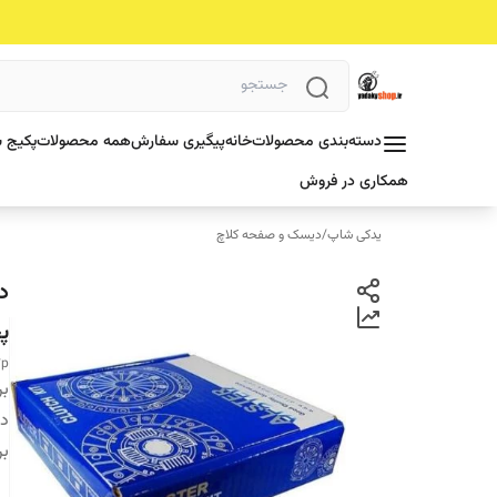
دسته‌بندی محصولات
خانه
پیگیری سفارش
همه محصولات
پکیج ش
همکاری در فروش
یدکی شاپ
/
دیسک و صفحه کلاچ
پ
7p
بر
دس
بر