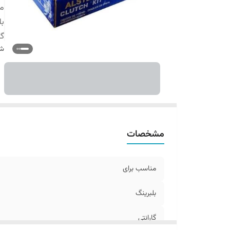
من
بل
گا
شن
مشخصات
مناسب برای
بلبرینگ
گارانتی