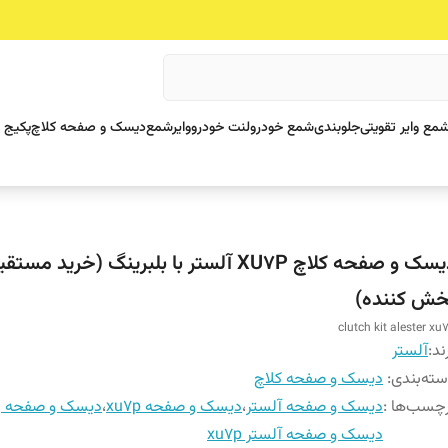
مع وایر تقویتی
جلوبندی
شمع خودرو
لنت خودرو
وایرشمع
دیسک و صفحه کلاچ
پکیج 
دیسک و صفحه کلاچ XU7P آلستر با بلبرینگ (خرید مست
خش کننده)
clutch kit alester xu
ند:
آلستر
ته‌بندی
:
دیسک و صفحه کلاچ
چسب‌ها :
دیسک و صفحه آلستر
،
دیسک و صفحه xu7p
،
دیسک و صفحه پ
دیسک و صفحه آلستر xu7p