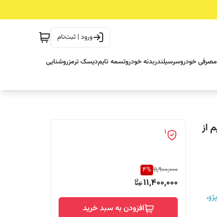
ورود | ثبت‌نام
مصرفی خودرو
سرسیلندر
بدنه خودرو
تسمه تایم
دیسک ترمز
روشنایی
قیم از
1
4
%
11,900,000
11,400,000
ژو
،
افزودن به سبد خرید