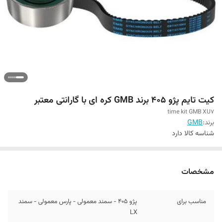
کیت تایم پژو 405 برند GMB کره ای با گارانتی معتبر
time kit GMB XU7
برند:
GMB
شناسه کالا
دارد
مشخصات
مناسب برای
پژو 405 - سمند معمولی - پارس معمولی - سمند
LX