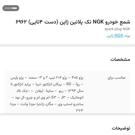
شمع خودرو NGK تک پلاتین ژاپن (دست 4تایی) 6962
spark plug NGK
برند:
NGK ژاپن
مشخصات
مناسب برای
پژو ۴۰۵ – پژو 206 تیپ 2 و 3- سمند – پژو پارس
– روآ – RD – پیکان انژکتور-تیبا – پراید انژکتور تا
سال ۱۳۹۳ – ریو – ساینا- لیفان – -جک J5
اتوماتیک – S3 – J3-ام وی ام و چری-ال نود –
ساندرو استپ وی – مگان-زانتیا-مزدا وانت – مزدا
323
برند
NGK ژاپن
توضیحات