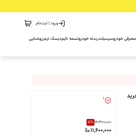
ورود | ثبت‌نام
مصرفی خودرو
سرسیلندر
بدنه خودرو
تسمه تایم
دیسک ترمز
روشنایی
ر (خرید
1
5
%
12,300,000
11,600,000