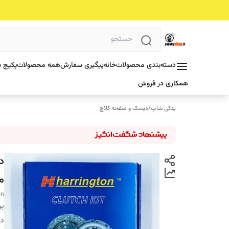
دسته‌بندی محصولات
خانه
پیگیری سفارش
همه محصولات
پکیج ش
همکاری در فروش
یدکی شاپ
/
دیسک و صفحه کلاچ
م
on
بر
دس