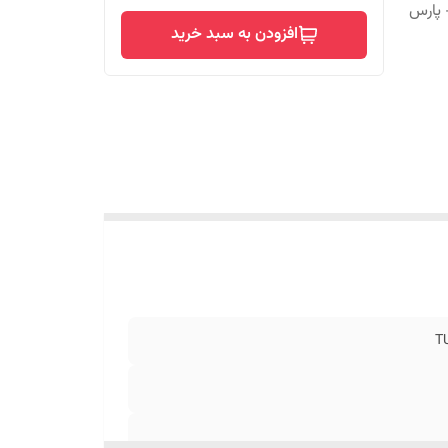
ژو SLX - پژو 207 رانایی - پارس
افزودن به سبد خرید