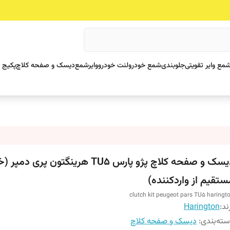
مع وایر تقویتی
جلوبندی
شمع خودرو
لنت خودرو
وایرشمع
دیسک و صفحه کلاچ
پکیج 
دیسک و صفحه کلاچ پژو پارس TU5 هرینگتون پری دمپ
ستقیم از واردکننده)
clutch kit peugeot pars TU5 haringt
ند:
Harington
ته‌بندی
:
دیسک و صفحه کلاچ