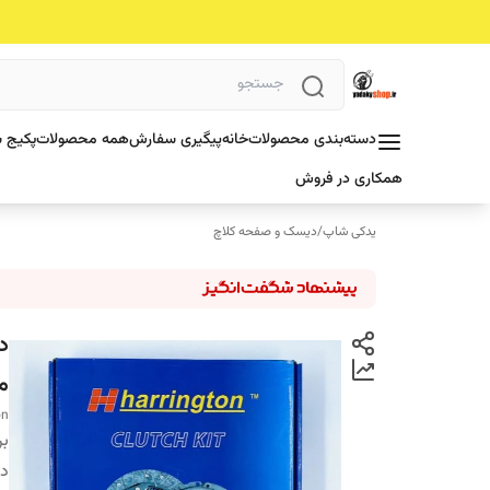
دسته‌بندی محصولات
خانه
پیگیری سفارش
همه محصولات
پکیج ش
همکاری در فروش
یدکی شاپ
/
دیسک و صفحه کلاچ
م
on
بر
دس