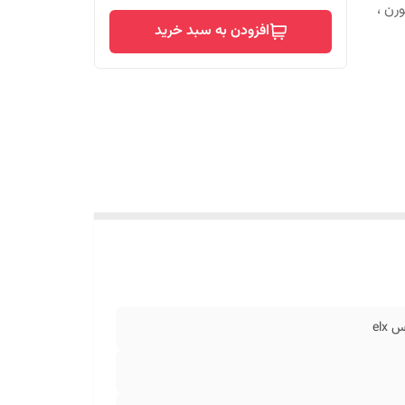
ند ef7 ، سمند سورن ،
افزودن به سبد خرید