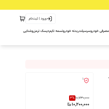
ورود | ثبت‌نام
مصرفی خودرو
سرسیلندر
بدنه خودرو
تسمه تایم
دیسک ترمز
روشنایی
1
4
%
10,730,000
10,200,000