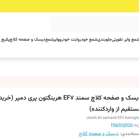
مع وایر تقویتی
جلوبندی
شمع خودرو
لنت خودرو
وایرشمع
دیسک و صفحه کلاچ
پکیج 
دیسک و صفحه کلاچ سمند EF7 هرینگتون پری دمپر (خرید
ستقیم از واردکننده)
clutch kit samand EF7 haringt
ند:
Harington
ته‌بندی
:
دیسک و صفحه کلاچ