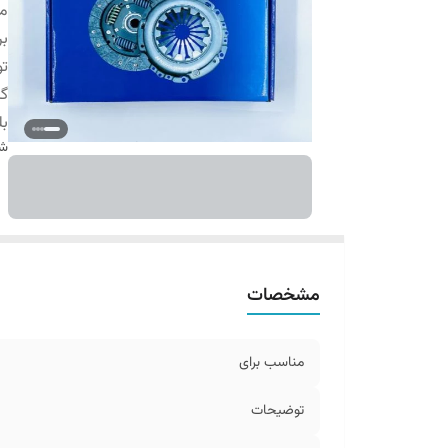
م
بر
ت
گا
بل
شن
مشخصات
مناسب برای
توضیحات