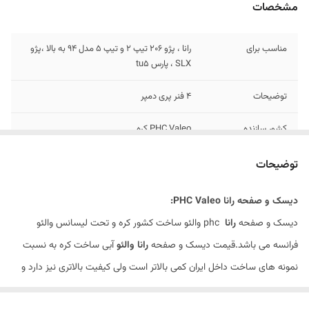
مشخصات
مناسب برای
رانا ، پژو 206 تیپ 2 و تیپ 5 مدل 94 به بالا ،پژو
SLX ، پارس tu5
توضیحات
4 فنر پری دمپر
کشور سازنده
PHC Valeo کره
بلبرینگ
دارد
توضیحات
گارانتی
ضمانت سلامت کالا + 7 روزه تعویض در صورت
دیسک و صفحه رانا PHC Valeo:
خرابی
دیسک و صفحه
رانا
phc والئو ساخت کشور کره و تحت لیسانس والئو
فرانسه می باشد.قیمت دیسک و صفحه
رانا والئو
آبی ساخت کره به نسبت
نمونه های ساخت داخل ایران کمی بالاتر است ولی کیفیت بالاتری نیز دارد و
همین امر باعث محبوبیت این برند شده است.