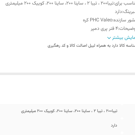
اسب برای
:
تیبا200 ، تیبا 2 ، ساینا 200، ساینا 200، کوییک 200 میلیمتری
برینگ
:
دارد
ور سازنده
:
PHC Valeo کره
وضیحات
:
4 فنر پری دمپر
رانتی
:
اصالت کالا + سلامت فیزیکی کالا
ایش بیشتر
اسه کالا
دارد به همراه لیبل اصالت کالا و کد رهگیری
تیبا200 ، تیبا 2 ، ساینا 200، ساینا 200، کوییک 200 میلیمتری
دارد