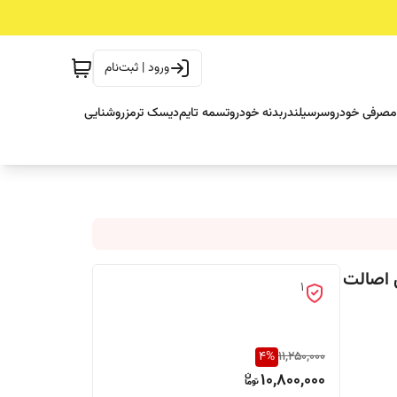
ورود | ثبت‌نام
مصرفی خودرو
سرسیلندر
بدنه خودرو
تسمه تایم
دیسک ترمز
روشنایی
PHC اصلی با لیبل اصالت
1
4
%
11,250,000
10,800,000