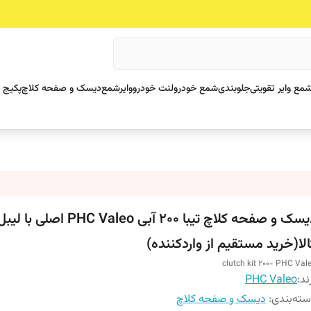
مع وایر تقویتی
جلوبندی
شمع خودرو
لنت خودرو
وایرشمع
دیسک و صفحه کلاچ
پکیج 
دیسک و صفحه کلاچ تیبا 200 آبی  Valeo
الا(خرید مستقیم از واردکننده)
clutch kit 200- PHC Val
ند:
PHC Valeo
ته‌بندی
:
دیسک و صفحه کلاچ