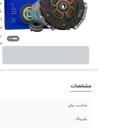
من
بل
کش
ت
گا
نم
شن
مشخصات
مناسب برای
بلبرینگ