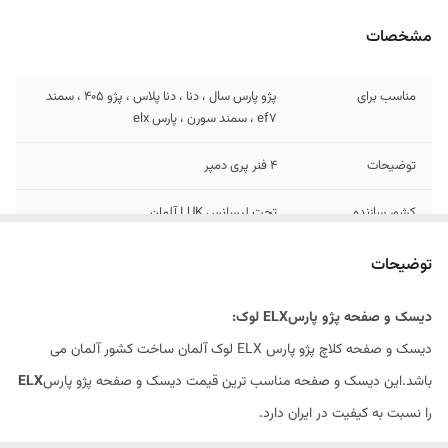
مشخصات
مناسب برای
پژو پارس سال ، دنا ، دنا پلاس ، پژو 405 ، سمند
ef7 ، سمند سورن ، پارس elx
توضیحات
4 فنر پری دمپر
کشور سازنده
تحت لیسانس LUK آلمان
بلبرینگ
دارد - بلبرینگ همراه کیت بصورت رایگان عرضه
توضیحات
میشود.
دیسک و صفحه پژو پارسELX لوک:
گارانتی
ضمانت سلامت کالا + 7 روزه تعویض در صورت
دیسک و صفحه کلاچ پژو پارس ELX لوک آلمان ساخت کشور آلمان می
خرابی
باشد.این دیسک و صفحه مناسب ترین قیمت دیسک و صفحه پژو پارس
ELX
را نسبت به کیفیت در ایران دارد.
کیفیت آلمانی و کیفیت ساخت آن بسیار بالاست و همین امر سبب ساخت