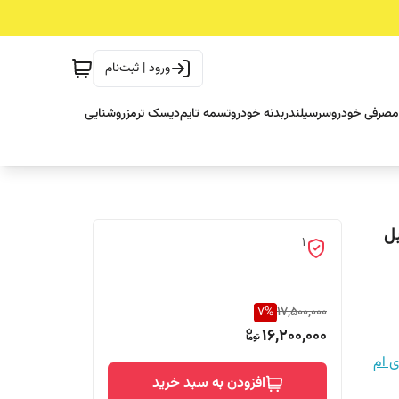
ورود | ثبت‌نام
مصرفی خودرو
سرسیلندر
بدنه خودرو
تسمه تایم
دیسک ترمز
روشنایی
لیبل
1
7
%
17,500,000
16,200,000
 ام
افزودن به سبد خرید