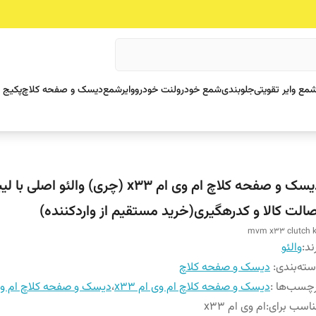
مع وایر تقویتی
جلوبندی
شمع خودرو
لنت خودرو
وایرشمع
دیسک و صفحه کلاچ
پکیج 
دیسک و صفحه کلاچ ام وی ام x33 (چری) والئو اصلی با 
صالت کالا و کدرهگیری(خرید مستقیم از واردکننده)
mvm x33 clutch k
ند:
والئو
ته‌بندی
:
دیسک و صفحه کلاچ
چسب‌ها :
دیسک و صفحه کلاچ ام وی ام x33
،
دیسک و صفحه کلاچ ام وی
اسب برای
:
ام وی ام x33