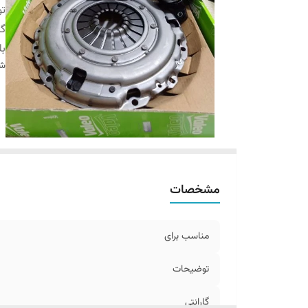
ت
گا
بل
شن
مشخصات
مناسب برای
توضیحات
گارانتی