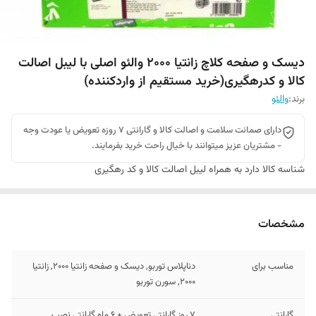
دیسک و صفحه کلاچ زانتیا 2000 والئو اصلی با لیبل اصالت
کالا و کدرهگیری(خرید مستقیم از واردکننده)
برند:
والئو
دارای صمانت سلامت و اصالت کالا و گارانتی 7 روزه تعویض یا عودت وجه
- مشتریان عزیز میتوانند با خیال راحت خرید بفرمایند.
شناسه کالا
دارد به همراه لیبل اصالت کالا و کد رهگیری
مشخصات
مناسب برای
دناپلاس توربو, دیسک و صفحه زانتیا 2000, زانتیا
2000, سورن توربو
گارانتی
7 روز گارانتی تعویض + 6 ماه گارانتی نصب